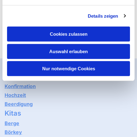
Außerhalb der Öffnungszeiten nach vorheriger
terminlicher Absprache möglich.
Details zeigen
Kontakt zu unseren Pfarrern
Cookies zulassen
Weitere Kontakte
Auswahl erlauben
Kirche im Lebenslauf
Nur notwendige Cookies
Taufe
Konfirmation
Hochzeit
Beerdigung
Kitas
Berge
Börkey