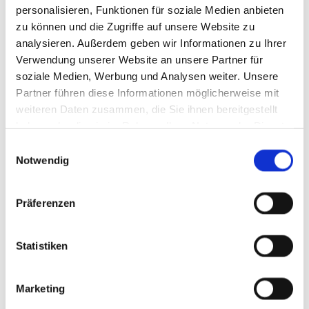
personalisieren, Funktionen für soziale Medien anbieten
zu können und die Zugriffe auf unsere Website zu
analysieren. Außerdem geben wir Informationen zu Ihrer
Verwendung unserer Website an unsere Partner für
soziale Medien, Werbung und Analysen weiter. Unsere
Partner führen diese Informationen möglicherweise mit
Kontakt
weiteren Daten zusammen, die Sie ihnen bereitgestellt
haben oder die sie im Rahmen Ihrer Nutzung der Dienste
Gemeindebüro
gesammelt haben.
Einwilligungsauswahl
Sudfeldstraße 14
Notwendig
58285 Gevelsberg
Tel:
02332 7595 - 0
Präferenzen
Fax:
02332 7595 - 29
e-Mail:
sch-kg-gevelsberg@kk-ekvw.de
Statistiken
Öffnungszeiten:
Marketing
Mo-Fr von 8:30 Uhr - 12 Uhr