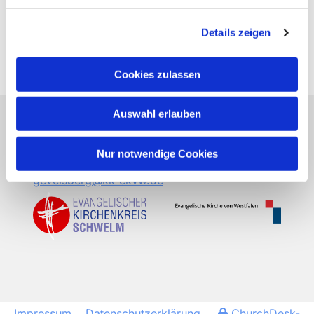
Adresse
Details zeigen
Elberfelder Straße 16
58285 Gevelsberg
Cookies zulassen
Auswahl erlauben
Gemeindeverwaltung Sudfeldstraße 14
58285 Gevelsberg
Nur notwendige Cookies
Fon:
02332 7595-0
sch-kg-
gevelsberg@kk-ekvw.de
Impressum
Datenschutzerklärung
ChurchDesk-