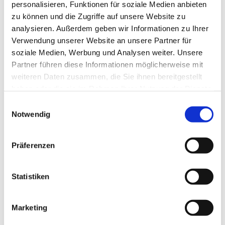
personalisieren, Funktionen für soziale Medien anbieten
zu können und die Zugriffe auf unsere Website zu
analysieren. Außerdem geben wir Informationen zu Ihrer
Verwendung unserer Website an unsere Partner für
soziale Medien, Werbung und Analysen weiter. Unsere
Erlöserkirche
Partner führen diese Informationen möglicherweise mit
weiteren Daten zusammen, die Sie ihnen bereitgestellt
Adresse
Kontakt
haben oder die sie im Rahmen Ihrer Nutzung der Dienste
gesammelt haben.
Einwilligungsauswahl
Pfarrer Michael
Sudfeldstr.
Tel: (0 23 32) 75
Notwendig
Klaus
14
95 28
Präferenzen
Statistiken
Kindergarten
Haufe
Marketing
Kindergarten Bunte
Arche