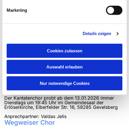
Probentermin und -ort:
Mittwochs 20:00 bis 21:30 Uhr im Ev.
Marketing
Gemeindezentrum Berge, Zum Berger See 120
Kirchenmusiker
Details zeigen
Valdas Jelis
Enneper Str. 140
58135 Hagen
Cookies zulassen
E-Mail:
vajelis@gmx.de
Auswahl erlauben
Tel: 02331 - 43532
Kantatenchor
Nur notwendige Cookies
Der Kantatenchor probt ab dem 13.01.2026 immer
Dienstags um 19:45 Uhr im Gemeindesaal der
Erlöserkirche, Elberfelder Str. 16, 58285 Gevelsberg
Anprechpartner: Valdas Jelis
Wegweiser Chor