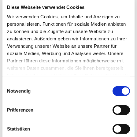
Diese Webseite verwendet Cookies
Wir verwenden Cookies, um Inhalte und Anzeigen zu
personalisieren, Funktionen für soziale Medien anbieten
Band Hoffnungsland-unplugged
zu können und die Zugriffe auf unsere Website zu
Leitung:
analysieren. Außerdem geben wir Informationen zu Ihrer
Martin Rex
Verwendung unserer Website an unsere Partner für
soziale Medien, Werbung und Analysen weiter. Unsere
Probentermin und -ort:
Partner führen diese Informationen möglicherweise mit
Proben nach Vereinbarung (etwa zweimal im Monat) in
weiteren Daten zusammen, die Sie ihnen bereitgestellt
der Städtischen Musikschule Gevelsberg
haben oder die sie im Rahmen Ihrer Nutzung der Dienste
Kontakt:
gesammelt haben.
Einwilligungsauswahl
Martin Rex
Notwendig
Tel.: 02332-9539024
kontakt@hoffnungsland-unplugged.de
Präferenzen
Ev. Posaunenchor Gevelsberg-Berge
Leitung:
Statistiken
Helge Schneider